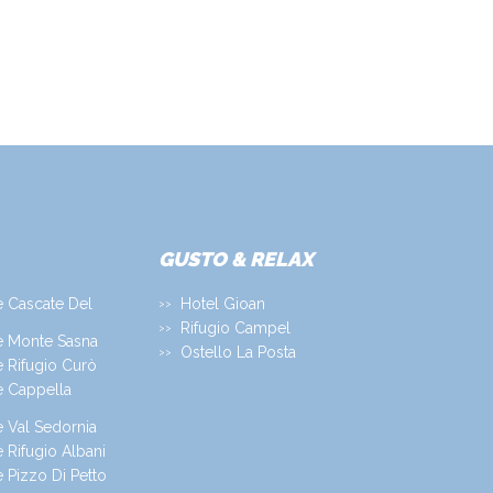
GUSTO & RELAX
e Cascate Del
Hotel Gioan
Rifugio Campel
e Monte Sasna
Ostello La Posta
 Rifugio Curò
e Cappella
 Val Sedornia
 Rifugio Albani
 Pizzo Di Petto