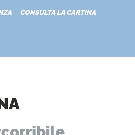
NZA
CONSULTA LA CARTINA
ONA
corribile