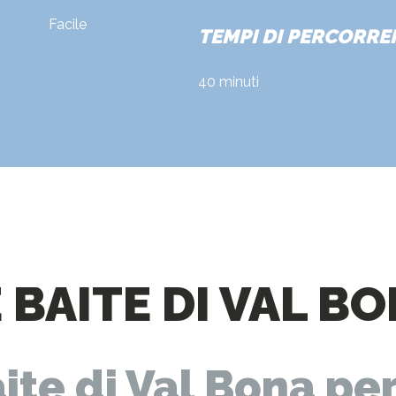
Facile
TEMPI DI PERCORRE
40 minuti
BAITE DI VAL B
ite di Val Bona per