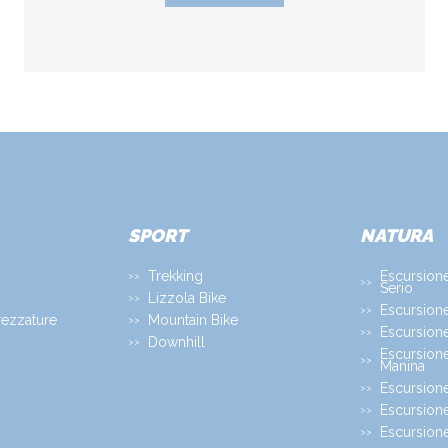
SPORT
NATURA
Trekking
Escursion
Serio
Lizzola Bike
Escursion
rezzature
Mountain Bike
Escursione
Downhill
Escursion
Manina
Escursione
Escursione
Escursione