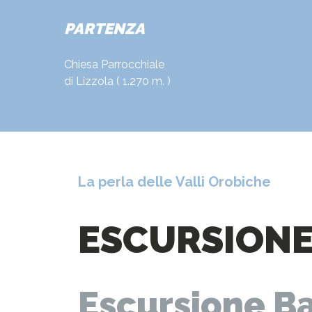
PARTENZA
Chiesa Parrocchiale
di Lizzola ( 1.270 m. )
La perla delle Valli Orobiche
ESCURSIONE 
Escursione Ba