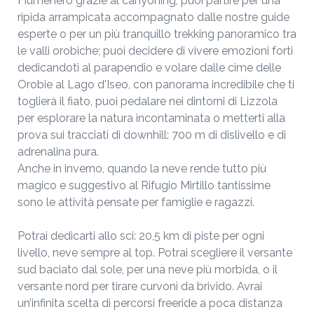
Fiumenero grazie al canyoning, puoi partire per una
ripida arrampicata accompagnato dalle nostre guide
esperte o per un più tranquillo trekking panoramico tra
le valli orobiche; puoi decidere di vivere emozioni forti
dedicandoti al parapendio e volare dalle cime delle
Orobie al Lago d'Iseo, con panorama incredibile che ti
toglierà il fiato, puoi pedalare nei dintorni di Lizzola
per esplorare la natura incontaminata o metterti alla
prova sui tracciati di downhill: 700 m di dislivello e di
adrenalina pura.
Anche in inverno, quando la neve rende tutto più
magico e suggestivo al Rifugio Mirtillo tantissime
sono le attività pensate per famiglie e ragazzi.
Potrai dedicarti allo sci: 20,5 km di piste per ogni
livello, neve sempre al top. Potrai scegliere il versante
sud baciato dal sole, per una neve più morbida, o il
versante nord per tirare curvoni da brivido. Avrai
un’infinita scelta di percorsi freeride a poca distanza